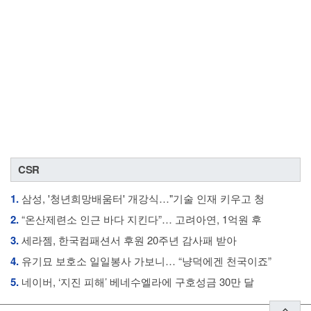
CSR
1.
삼성, '청년희망배움터' 개강식…"기술 인재 키우고 청
2.
“온산제련소 인근 바다 지킨다”… 고려아연, 1억원 후
3.
세라젬, 한국컴패션서 후원 20주년 감사패 받아
4.
유기묘 보호소 일일봉사 가보니… “냥덕에겐 천국이죠”
5.
네이버, ‘지진 피해’ 베네수엘라에 구호성금 30만 달