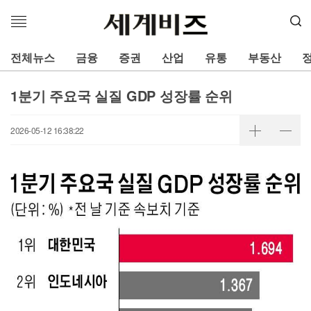
메
뉴
열
전체뉴스
금융
증권
산업
유통
부동산
기
1분기 주요국 실질 GDP 성장률 순위
2026-05-12 16:38:22