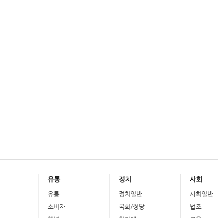
유통
정치
사회
유통
정치일반
사회일반
소비자
국회/정당
법조