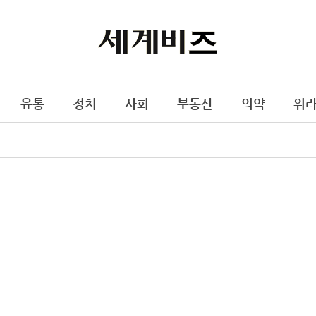
유통
정치
사회
부동산
의약
워