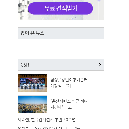
많이 본 뉴스
CSR
삼성, '청년희망배움터'
개강식…"기
“온산제련소 인근 바다
지킨다”… 고
세라젬, 한국컴패션서 후원 20주년
유기묘 보호소 일일봉사 가보니… “냥