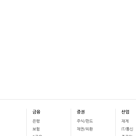
금융
증권
산업
은행
주식/펀드
재계
보험
채권/외환
IT/통신