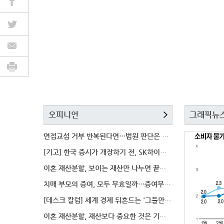
오피니언
그래픽뉴
면접교섭 거부 반복된다면…법원 판단은 달라질까
[기고] 한국 증시가 개장하기 전, SK하이닉스 가격은
이혼 재산분할, 보이는 재산만 나누면 끝일까…숨겨진 자
치매 부모의 증여, 모두 무효일까…증여무효 분쟁에서 법
[데스크 칼럼] 세계 경제 뒤흔드는 '그들만의 언어'
이혼 재산분할, 재산보다 중요한 것은 기여도 입증