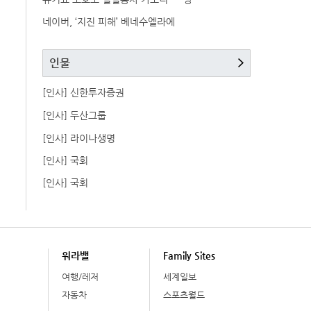
네이버, ‘지진 피해’ 베네수엘라에
인물
[인사] 신한투자증권
[인사] 두산그룹
[인사] 라이나생명
[인사] 국회
[인사] 국회
워라밸
Family Sites
여행/레저
세계일보
자동차
스포츠월드