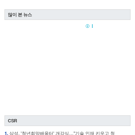
많이 본 뉴스
CSR
1.
삼성, '청년희망배움터' 개강식…"기술 인재 키우고 청