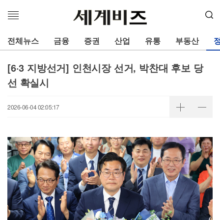
메
뉴
열
전체뉴스
금융
증권
산업
유통
부동산
기
[6·3 지방선거] 인천시장 선거, 박찬대 후보 당
선 확실시
2026-06-04 02:05:17