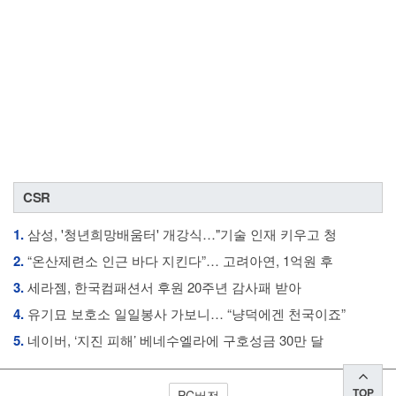
CSR
1.
삼성, '청년희망배움터' 개강식…"기술 인재 키우고 청
2.
“온산제련소 인근 바다 지킨다”… 고려아연, 1억원 후
3.
세라젬, 한국컴패션서 후원 20주년 감사패 받아
4.
유기묘 보호소 일일봉사 가보니… “냥덕에겐 천국이죠”
5.
네이버, ‘지진 피해’ 베네수엘라에 구호성금 30만 달
TOP
PC버전