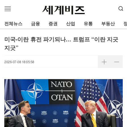
메
뉴
열
전체뉴스
금융
증권
산업
유통
부동산
기
미국-이란 휴전 파기되나… 트럼프 “이란 지긋
지긋”
2026-07-08 18:05:58