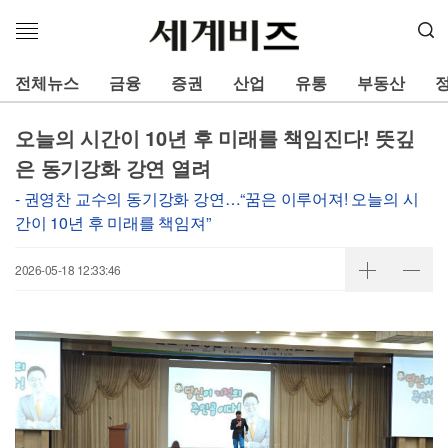
메
뉴
열
전체뉴스
금융
증권
산업
유통
부동산
기
오늘의 시간이 10년 후 미래를 책임진다! 뜻깊
은 동기강화 강연 열려
- 권영찬 교수의 동기강화 강연…“꿈은 이루어져! 오늘의 시
간이 10년 후 미래를 책임져”
2026-05-18 12:33:46