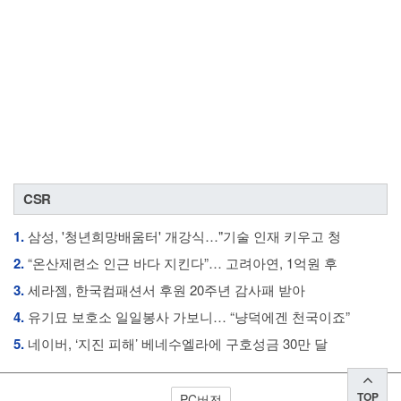
CSR
1.
삼성, '청년희망배움터' 개강식…"기술 인재 키우고 청
2.
“온산제련소 인근 바다 지킨다”… 고려아연, 1억원 후
3.
세라젬, 한국컴패션서 후원 20주년 감사패 받아
4.
유기묘 보호소 일일봉사 가보니… “냥덕에겐 천국이죠”
5.
네이버, ‘지진 피해’ 베네수엘라에 구호성금 30만 달
TOP
PC버전