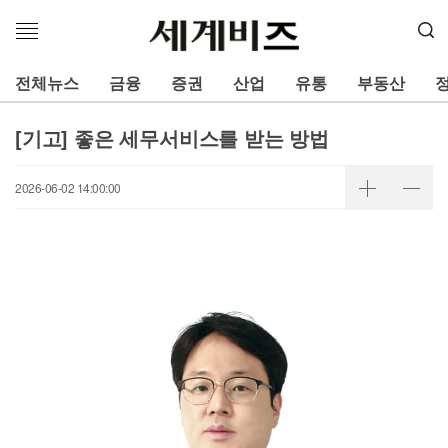
메
뉴
열
전체뉴스
금융
증권
산업
유통
부동산
기
[기고] 좋은 세무서비스를 받는 방법
2026-06-02 14:00:00