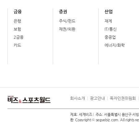
금융
증권
산업
은행
주식/펀드
재계
보험
채권/외환
IT/통신
2금융
중공업
카드
에너지/화학
회사소개
광고안내
독자인권위원회
제호: 세계비즈
주소: 서울특별시 용산구 서빙
환
Copyright ⓒ segyebiz.com. All rights re