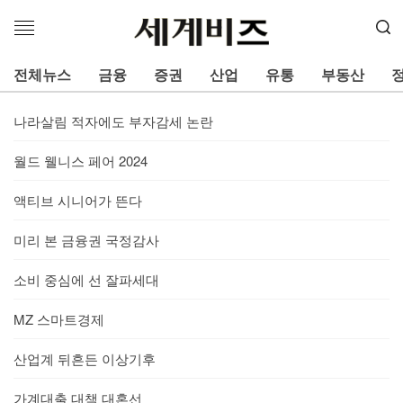
메
뉴
열
전체뉴스
금융
증권
산업
유통
부동산
기
나라살림 적자에도 부자감세 논란
월드 웰니스 페어 2024
액티브 시니어가 뜬다
미리 본 금융권 국정감사
소비 중심에 선 잘파세대
MZ 스마트경제
산업계 뒤흔든 이상기후
가계대출 대책 대혼선