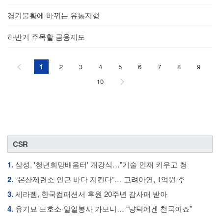
경기불황에 바뀌는 유통지형
하반기 주목할 금융제도
1
2
3
4
5
6
7
8
9
10
CSR
1.
삼성, '청년희망배움터' 개강식…"기술 인재 키우고 청
2.
“온산제련소 인근 바다 지킨다”… 고려아연, 1억원 후
3.
세라젬, 한국컴패션서 후원 20주년 감사패 받아
4.
유기묘 보호소 일일봉사 가보니… “냥덕에겐 천국이죠”