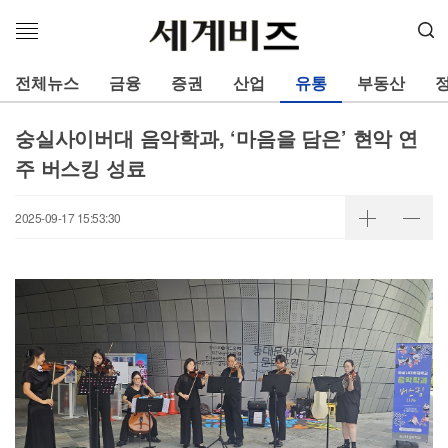
메
뉴
열
전체뉴스
금융
증권
산업
유통
부동산
기
숭실사이버대 음악학과, ‘마음을 담은’ 현악 연
주 버스킹 성료
2025-09-17 15:53:30