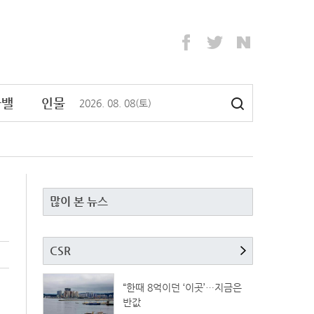
라밸
인물
2026
.
08
.
08
(토)
많이 본 뉴스
CSR
“한때 8억이던 ‘이곳’…지금은
반값