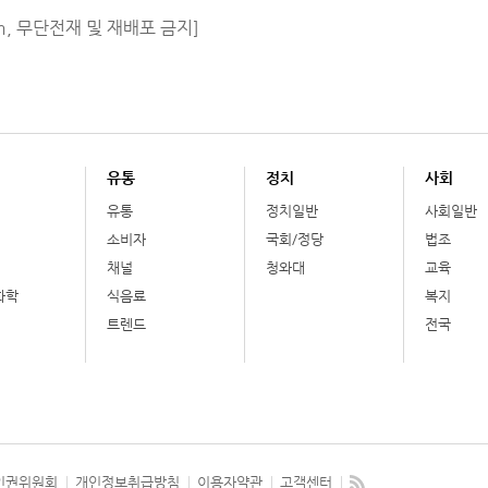
m, 무단전재 및 재배포 금지]
유통
정치
사회
유통
정치일반
사회일반
소비자
국회/정당
법조
채널
청와대
교육
화학
식음료
복지
트렌드
전국
인권위원회
개인정보취급방침
이용자약관
고객센터