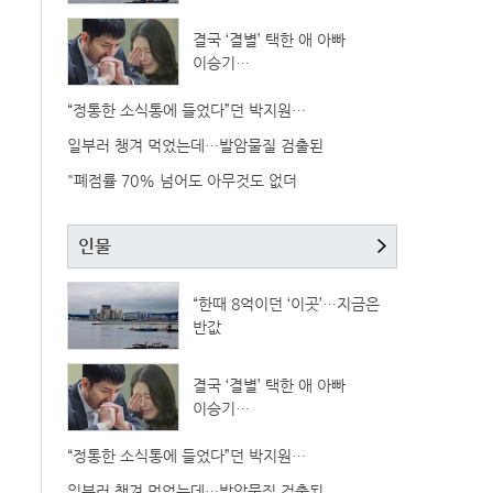
결국 ‘결별’ 택한 애 아빠
이승기…
“정통한 소식통에 들었다”던 박지원…
일부러 챙겨 먹었는데…발암물질 검출된
"폐점률 70% 넘어도 아무것도 없더
인물
“한때 8억이던 ‘이곳’…지금은
반값
결국 ‘결별’ 택한 애 아빠
이승기…
“정통한 소식통에 들었다”던 박지원…
일부러 챙겨 먹었는데…발암물질 검출된