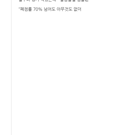
"폐점률 70% 넘어도 아무것도 없더