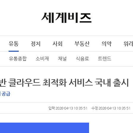
유통
정치
사회
부동산
의약
워
유통종합
소비재
채널
식음료
트렌드
 기반 클라우드 최적화 서비스 국내 출시
 공급
입력 2026-04-13 10:35:51
수정 2026-04-13 10:35:51