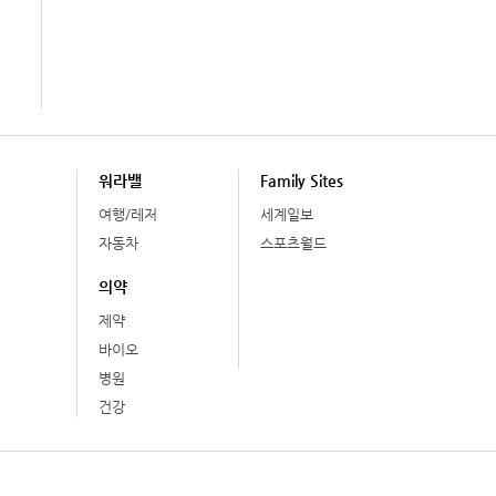
워라밸
Family Sites
여행/레저
세계일보
자동차
스포츠월드
의약
제약
바이오
병원
건강