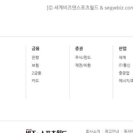
[ⓒ 세계비즈앤스포츠월드 & segyebiz.co
금융
증권
산업
은행
주식/펀드
재계
보험
채권/외환
IT/통신
2금융
중공업
카드
에너지/
회사소개
광고안내
독자