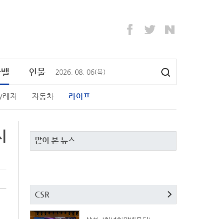
라밸
인물
2026
.
08
.
06
(목)
/레저
자동차
라이프
시
많이 본 뉴스
CSR