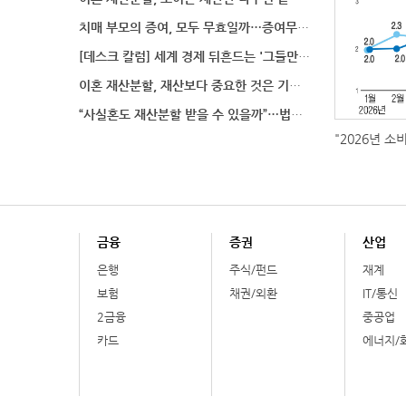
치매 부모의 증여, 모두 무효일까…증여무효 분쟁에서 법
[데스크 칼럼] 세계 경제 뒤흔드는 '그들만의 언어'
이혼 재산분할, 재산보다 중요한 것은 기여도 입증
“사실혼도 재산분할 받을 수 있을까”…법원이 살펴보는
"2026년 소
금융
증권
산업
은행
주식/펀드
재계
보험
채권/외환
IT/통신
2금융
중공업
카드
에너지/