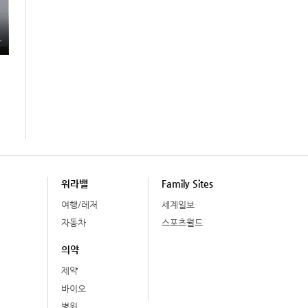
총
워라밸
Family Sites
여행/레저
세계일보
자동차
스포츠월드
의약
제약
바이오
병원