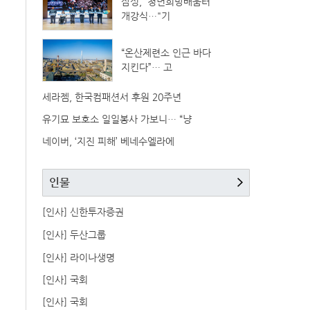
삼성, '청년희망배움터'
개강식…"기
“온산제련소 인근 바다
지킨다”… 고
세라젬, 한국컴패션서 후원 20주년
유기묘 보호소 일일봉사 가보니… “냥
네이버, ‘지진 피해’ 베네수엘라에
인물
[인사] 신한투자증권
[인사] 두산그룹
[인사] 라이나생명
[인사] 국회
[인사] 국회