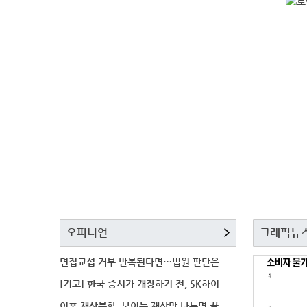
오피니언
그래픽뉴
면접교섭 거부 반복된다면…법원 판단은 달라질까
[기고] 한국 증시가 개장하기 전, SK하이닉스 가격은
이혼 재산분할, 보이는 재산만 나누면 끝일까…숨겨진 자