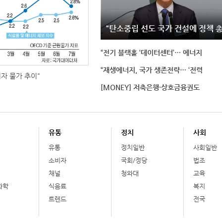
“탄소중립 선도 국가 건설에 정책 
“전기 블랙홀 ‘데이터센터’… 에너지
“재생에너지, 국가 생존전략… ‘전력
비자 물가 추이"
[MONEY] 저축은행·상호금융권도
유통
정치
사회
유통
정치일반
사회일반
소비자
국회/정당
법조
채널
청와대
교육
화학
식음료
복지
트렌드
전국