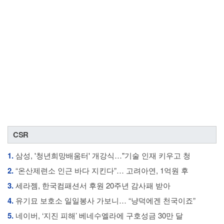
CSR
1.
삼성, '청년희망배움터' 개강식…"기술 인재 키우고 청
2.
“온산제련소 인근 바다 지킨다”… 고려아연, 1억원 후
3.
세라젬, 한국컴패션서 후원 20주년 감사패 받아
4.
유기묘 보호소 일일봉사 가보니… “냥덕에겐 천국이죠”
5.
네이버, ‘지진 피해’ 베네수엘라에 구호성금 30만 달