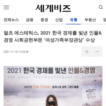
메
뉴
열
전체뉴스
금융
증권
산업
유통
부동산
기
멀츠 에스테틱스, 2021 한국 경제를 빛낸 인물&
경영 사회공헌부문 ‘여성가족부장관상’ 수상
2021-11-16 11:22:45