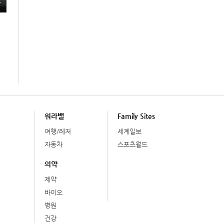
총
워라밸
Family Sites
여행/레저
세계일보
자동차
스포츠월드
의약
제약
바이오
병원
건강