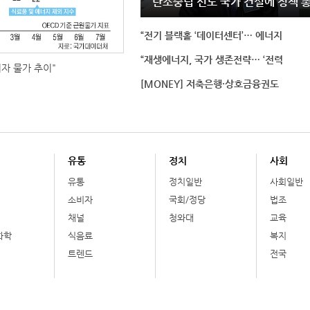
“탄소중립 선도 국가 건설에 정책 
“전기 블랙홀 ‘데이터센터’… 에너지
“재생에너지, 국가 생존전략… ‘전력
비자 물가 추이"
[MONEY] 저축은행·상호금융권도
유통
정치
사회
유통
정치일반
사회일반
소비자
국회/정당
법조
채널
청와대
교육
화학
식음료
복지
트렌드
전국