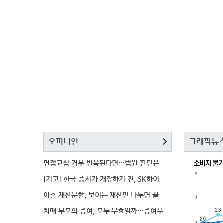
오피니언
그래픽뉴
면접교섭 거부 반복된다면…법원 판단은 달라질까
[기고] 한국 증시가 개장하기 전, SK하이닉스 가격은
이혼 재산분할, 보이는 재산만 나누면 끝일까…숨겨진 자
치매 부모의 증여, 모두 무효일까…증여무효 분쟁에서 법