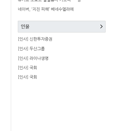
네이버, ‘지진 피해’ 베네수엘라에
인물
[인사] 신한투자증권
[인사] 두산그룹
[인사] 라이나생명
[인사] 국회
[인사] 국회