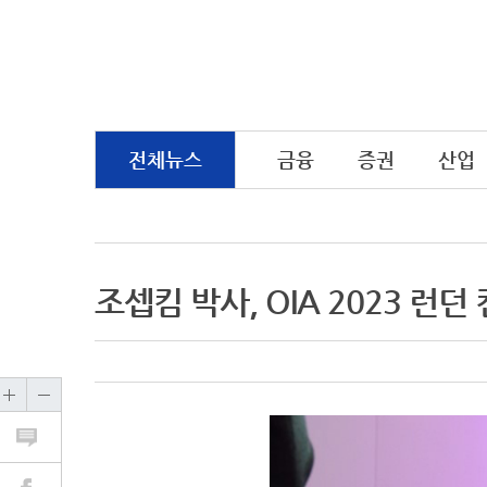
전체뉴스
금융
증권
산업
조셉킴 박사, OIA 2023 런