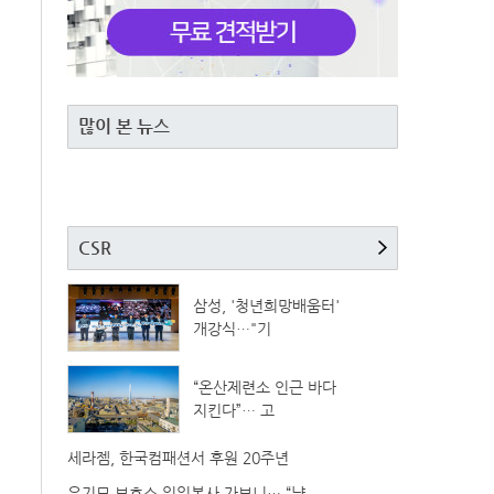
많이 본 뉴스
CSR
삼성, '청년희망배움터'
개강식…"기
“온산제련소 인근 바다
지킨다”… 고
세라젬, 한국컴패션서 후원 20주년
유기묘 보호소 일일봉사 가보니… “냥