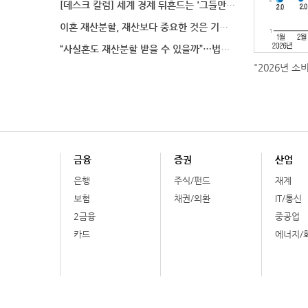
[데스크 칼럼] 세계 경제 뒤흔드는 '그들만의 언어'
이혼 재산분할, 재산보다 중요한 것은 기여도 입증
“사실혼도 재산분할 받을 수 있을까”…법원이 살펴보는
"2026년 소
금융
증권
산업
은행
주식/펀드
재계
보험
채권/외환
IT/통신
2금융
중공업
카드
에너지/