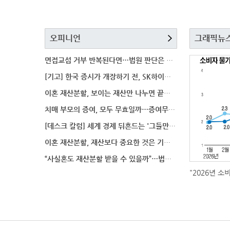
오피니언
그래픽뉴
면접교섭 거부 반복된다면…법원 판단은 달라질까
[기고] 한국 증시가 개장하기 전, SK하이닉스 가격은
이혼 재산분할, 보이는 재산만 나누면 끝일까…숨겨진 자
치매 부모의 증여, 모두 무효일까…증여무효 분쟁에서 법
[데스크 칼럼] 세계 경제 뒤흔드는 '그들만의 언어'
이혼 재산분할, 재산보다 중요한 것은 기여도 입증
“사실혼도 재산분할 받을 수 있을까”…법원이 살펴보는
"2026년 소