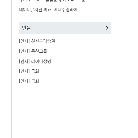
네이버, ‘지진 피해’ 베네수엘라에
인물
[인사] 신한투자증권
[인사] 두산그룹
[인사] 라이나생명
[인사] 국회
[인사] 국회