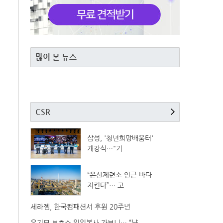
많이 본 뉴스
CSR
삼성, '청년희망배움터'
개강식…"기
“온산제련소 인근 바다
지킨다”… 고
세라젬, 한국컴패션서 후원 20주년
유기묘 보호소 일일봉사 가보니… “냥