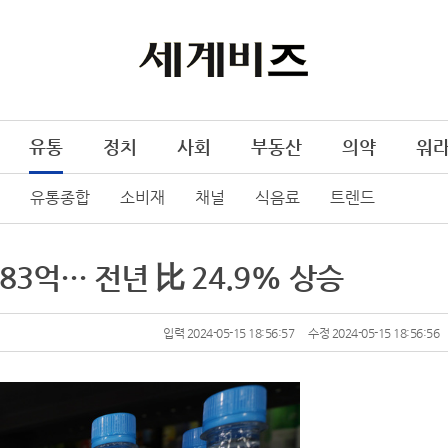
유통
정치
사회
부동산
의약
워
유통종합
소비재
채널
식음료
트렌드
83억… 전년 比 24.9% 상승
입력 2024-05-15 18:56:57
수정 2024-05-15 18:56:56