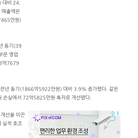
 대비 24.
기 매출액은
7465만원)
년 동기(39
 부문 영업
3억7679
전년 동기(1866억5922만원) 대비 3.9% 증가했다. 같은
 손실에서 72억5825만원 흑자로 개선됐다.
 개선을 이끈
 실적 호조