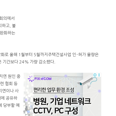
 회의에서
리하고, 불
 완화하는
악화로 올해 1월부터 5월까지주택건설사업 인･허가 물량은
은 기간보다 24% 가량 감소했다.
지연 원인 중
련 협회 등
지연이나 사
체에 공유하
에 당부할 예