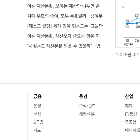
이혼 재산분할, 보이는 재산만 나누면 끝일까…숨겨진 자
치매 부모의 증여, 모두 무효일까…증여무효 분쟁에서 법
[데스크 칼럼] 세계 경제 뒤흔드는 '그들만의 언어'
이혼 재산분할, 재산보다 중요한 것은 기여도 입증
“사실혼도 재산분할 받을 수 있을까”…법원이 살펴보는
"2026년 소
금융
증권
산업
은행
주식/펀드
재계
보험
채권/외환
IT/통신
2금융
중공업
카드
에너지/