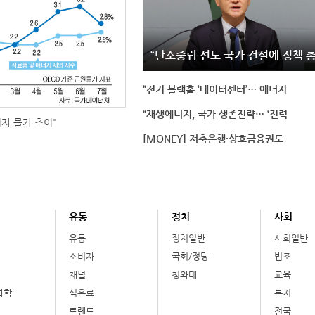
“탄소중립 선도 국가 건설에 정책 
“전기 블랙홀 ‘데이터센터’… 에너지
“재생에너지, 국가 생존전략… ‘전력
비자 물가 추이"
[MONEY] 저축은행·상호금융권도
유통
정치
사회
유통
정치일반
사회일반
소비자
국회/정당
법조
채널
청와대
교육
화학
식음료
복지
트렌드
전국