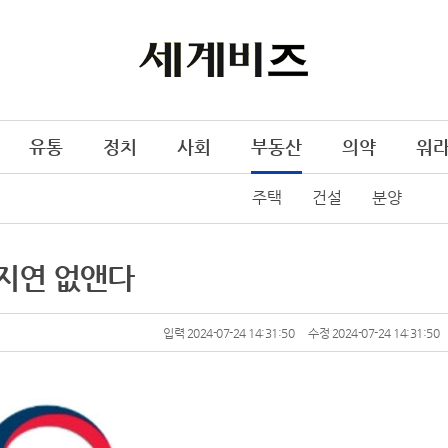
유통
정치
사회
부동산
의약
워
주택
건설
분양
지연 없앤다
입력 2024-07-24 14:31:50
수정 2024-07-24 14:31:50