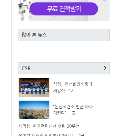
많이 본 뉴스
CSR
삼성, '청년희망배움터'
개강식…"기
“온산제련소 인근 바다
지킨다”… 고
세라젬, 한국컴패션서 후원 20주년
유기묘 보호소 일일봉사 가보니… “냥