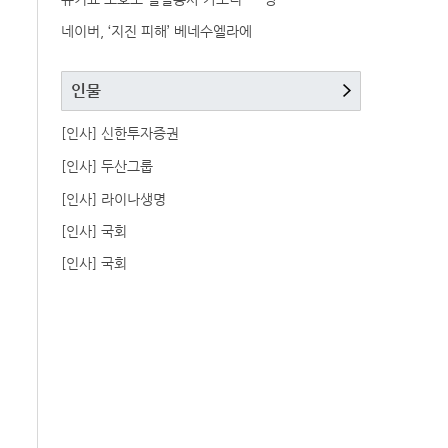
네이버, ‘지진 피해’ 베네수엘라에
인물
[인사] 신한투자증권
[인사] 두산그룹
[인사] 라이나생명
[인사] 국회
[인사] 국회