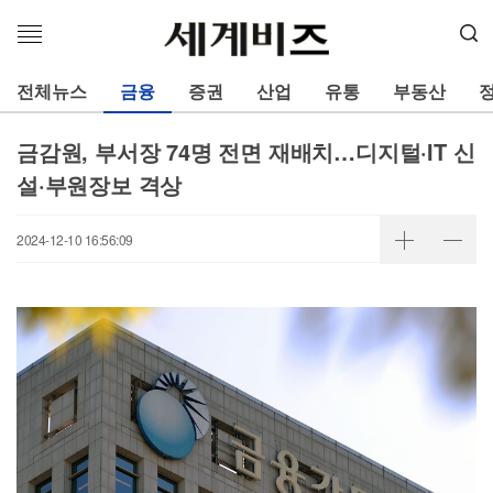
메
뉴
열
전체뉴스
금융
증권
산업
유통
부동산
기
금감원, 부서장 74명 전면 재배치…디지털·IT 신
설·부원장보 격상
2024-12-10 16:56:09