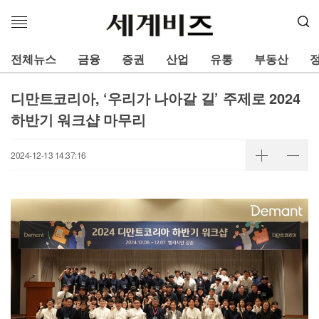
메
뉴
열
전체뉴스
금융
증권
산업
유통
부동산
기
디만트코리아, ‘우리가 나아갈 길’ 주제로 2024
하반기 워크샵 마무리
2024-12-13 14:37:16