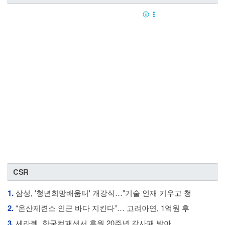
CSR
1.
삼성, '청년희망배움터' 개강식…"기술 인재 키우고 청
2.
“온산제련소 인근 바다 지킨다”… 고려아연, 1억원 후
3.
세라젬, 한국컴패션서 후원 20주년 감사패 받아