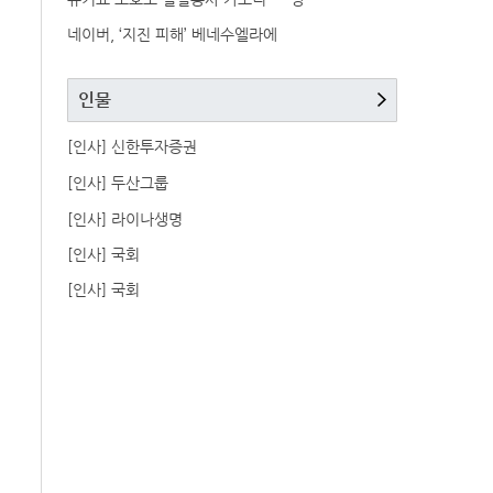
네이버, ‘지진 피해’ 베네수엘라에
인물
[인사] 신한투자증권
[인사] 두산그룹
[인사] 라이나생명
[인사] 국회
[인사] 국회