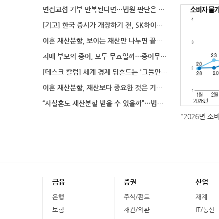
면접교섭 거부 반복된다면…법원 판단은 달라질까
[기고] 한국 증시가 개장하기 전, SK하이닉스 가격은
이혼 재산분할, 보이는 재산만 나누면 끝일까…숨겨진 자
치매 부모의 증여, 모두 무효일까…증여무효 분쟁에서 법
[데스크 칼럼] 세계 경제 뒤흔드는 '그들만의 언어'
이혼 재산분할, 재산보다 중요한 것은 기여도 입증
“사실혼도 재산분할 받을 수 있을까”…법원이 살펴보는
"2026년 소
금융
증권
산업
은행
주식/펀드
재계
보험
채권/외환
IT/통신