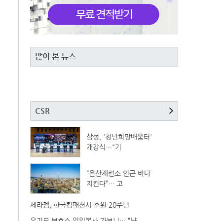
많이 본 뉴스
CSR
삼성, '청년희망배움터'
개강식…"기
“온산제련소 인근 바다
지킨다”… 고
세라젬, 한국컴패션서 후원 20주년
유기묘 보호소 일일봉사 가보니… “냥