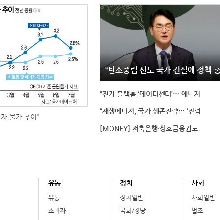
“탄소중립 선도 국가 건설에 정책 
“전기 블랙홀 ‘데이터센터’… 에너지
“재생에너지, 국가 생존전략… ‘전력
비자 물가 추이"
[MONEY] 저축은행·상호금융권도
유통
정치
사회
유통
정치일반
사회일반
소비자
국회/정당
법조