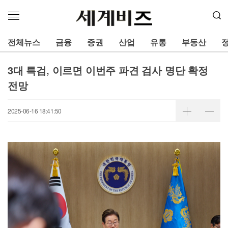
메
뉴
열
전체뉴스
금융
증권
산업
유통
부동산
기
3대 특검, 이르면 이번주 파견 검사 명단 확정
전망
2025-06-16 18:41:50