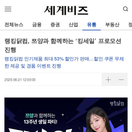
메
뉴
열
전체뉴스
금융
증권
산업
유통
부동산
기
랭킹닭컴, 쯔양과 함께하는 ‘킹세일’ 프로모션
진행
랭킹닭컴 인기제품 최대 53% 할인가 판매…할인 쿠폰 무제
한 제공 및 경품 이벤트 진행
2025-06-21 12:00:00