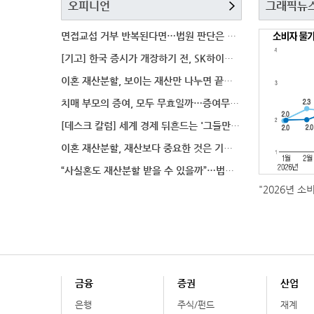
오피니언
그래픽뉴
면접교섭 거부 반복된다면…법원 판단은 달라질까
[기고] 한국 증시가 개장하기 전, SK하이닉스 가격은
이혼 재산분할, 보이는 재산만 나누면 끝일까…숨겨진 자
치매 부모의 증여, 모두 무효일까…증여무효 분쟁에서 법
[데스크 칼럼] 세계 경제 뒤흔드는 '그들만의 언어'
이혼 재산분할, 재산보다 중요한 것은 기여도 입증
“사실혼도 재산분할 받을 수 있을까”…법원이 살펴보는
"2026년 소
금융
증권
산업
은행
주식/펀드
재계