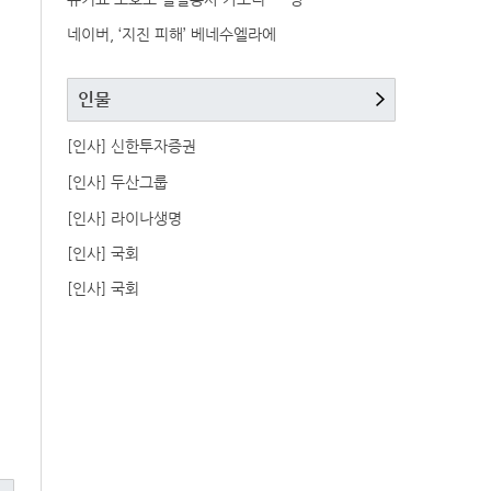
네이버, ‘지진 피해’ 베네수엘라에
인물
[인사] 신한투자증권
[인사] 두산그룹
[인사] 라이나생명
[인사] 국회
[인사] 국회