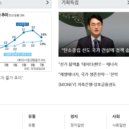
스
기획특집
“탄소중립 선도 국가 건설에 정책 
“전기 블랙홀 ‘데이터센터’… 에너지
“재생에너지, 국가 생존전략… ‘전력
비자 물가 추이"
[MONEY] 저축은행·상호금융권도
유통
정치
사회
유통
정치일반
사회일반