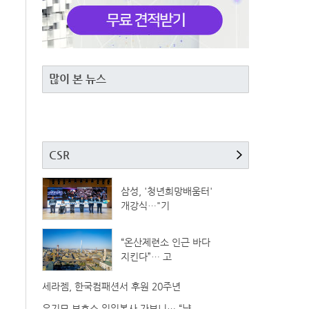
많이 본 뉴스
CSR
삼성, '청년희망배움터'
개강식…"기
“온산제련소 인근 바다
지킨다”… 고
세라젬, 한국컴패션서 후원 20주년
유기묘 보호소 일일봉사 가보니… “냥