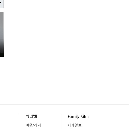
총
워라밸
Family Sites
여행/레저
세계일보