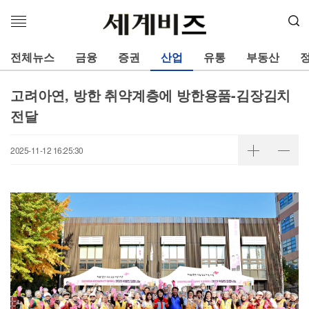
메
뉴
열
전체뉴스
금융
증권
산업
유통
부동산
기
고려아연, 방한 취약계층에 방한용품-김장김치
전달
2025-11-12 16:25:30