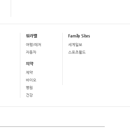
워라밸
Family Sites
여행/레저
세계일보
자동차
스포츠월드
의약
제약
바이오
병원
건강