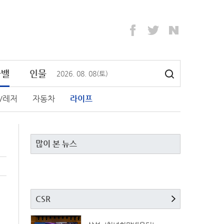
라밸
인물
2026
.
08
.
08
(토)
/레저
자동차
라이프
많이 본 뉴스
CSR