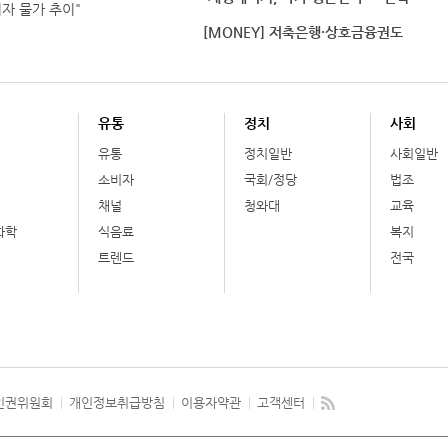
비자 물가 추이"
[MONEY] 저축은행·상호금융권도
유통
정치
사회
유통
정치일반
사회일반
소비자
국회/정당
법조
채널
청와대
교육
화학
식음료
복지
트렌드
전국
인권위원회
개인정보취급방침
이용자약관
고객센터