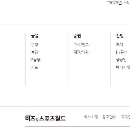
"2026년 소
금융
증권
산업
은행
주식/펀드
재계
보험
채권/외환
IT/통신
2금융
중공업
카드
에너지/
회사소개
광고안내
독자