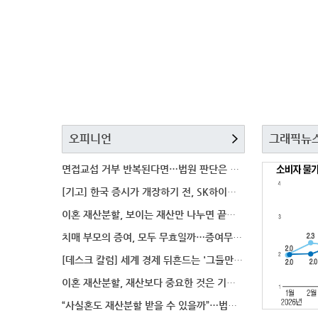
오피니언
그래픽뉴
면접교섭 거부 반복된다면…법원 판단은 달라질까
[기고] 한국 증시가 개장하기 전, SK하이닉스 가격은
이혼 재산분할, 보이는 재산만 나누면 끝일까…숨겨진 자
치매 부모의 증여, 모두 무효일까…증여무효 분쟁에서 법
[데스크 칼럼] 세계 경제 뒤흔드는 '그들만의 언어'
이혼 재산분할, 재산보다 중요한 것은 기여도 입증
“사실혼도 재산분할 받을 수 있을까”…법원이 살펴보는