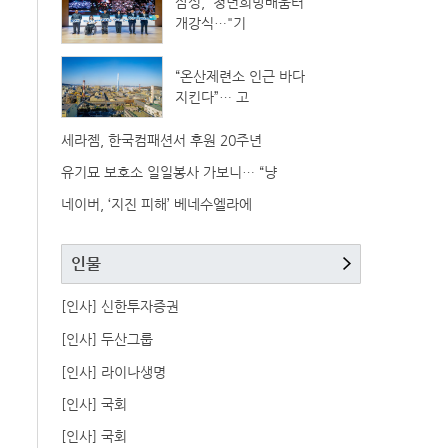
삼성, '청년희망배움터'
개강식…"기
“온산제련소 인근 바다
지킨다”… 고
세라젬, 한국컴패션서 후원 20주년
유기묘 보호소 일일봉사 가보니… “냥
네이버, ‘지진 피해’ 베네수엘라에
인물
[인사] 신한투자증권
[인사] 두산그룹
[인사] 라이나생명
[인사] 국회
[인사] 국회