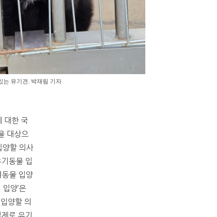
있는 유기견. 박재림 기자
 대한 국
을 대상으
입양할 의사
유기동물 입
려동물 입양
 입양’은
 입양할 의
실제로 유기