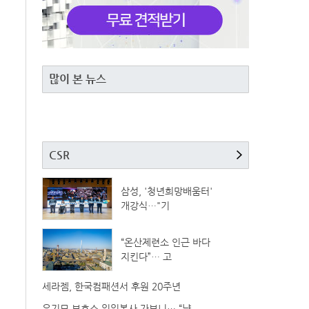
많이 본 뉴스
CSR
삼성, '청년희망배움터'
개강식…"기
“온산제련소 인근 바다
지킨다”… 고
세라젬, 한국컴패션서 후원 20주년
유기묘 보호소 일일봉사 가보니… “냥