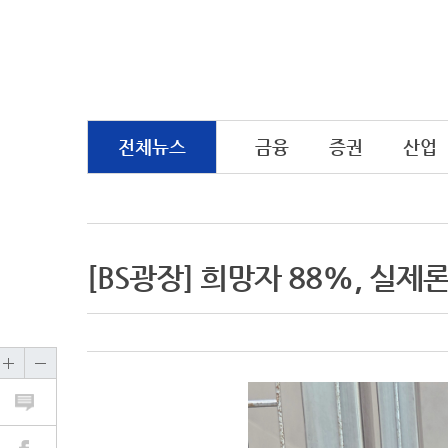
전체뉴스
금융
증권
산업
[BS광장] 희망자 88%, 실제