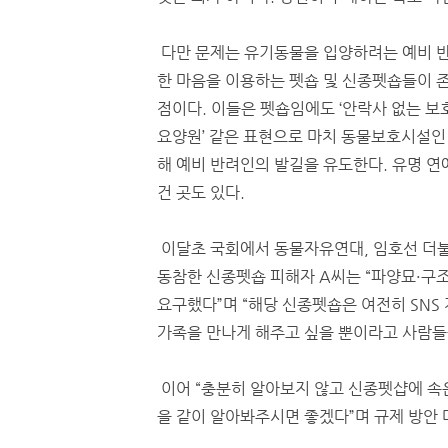
다만 문제는 유기동물을 입양하려는 예비 
한 마음을 이용하는 펫숍 및 신종펫숍들이 
점이다. 이들은 펫숍임에도 ‘안락사 없는 보호소
요양원’ 같은 표현으로 마치 동물보호시설인
해 예비 반려인의 발길을 유도한다. 유명 
건 곳도 있다.
이달초 국회에서 동물자유연대, 임호선 더
동참한 신종펫숍 피해자 A씨는 “파양묘·구
요구했다”며 “해당 신종펫숍은 여전히 SNS
가족을 만나게 해주고 싶을 뿐이라고 사람들
이어 “충분히 알아보지 않고 신종펫샵에 속
을 같이 알아봐주시면 좋겠다”며 규제 방안 