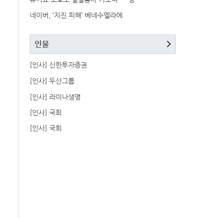
네이버, ‘지진 피해’ 베네수엘라에
인물
[인사] 신한투자증권
[인사] 두산그룹
[인사] 라이나생명
[인사] 국회
[인사] 국회