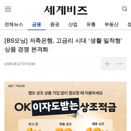
메
뉴
열
전체뉴스
금융
증권
산업
유통
부동산
기
[BS모닝] 저축은행, 고금리 시대 ‘생활 밀착형’
상품 경쟁 본격화
2026-05-27 07:00:00