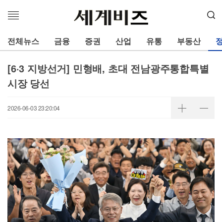
메
뉴
열
전체뉴스
금융
증권
산업
유통
부동산
기
[6·3 지방선거] 민형배, 초대 전남광주통합특별
시장 당선
2026-06-03 23:20:04