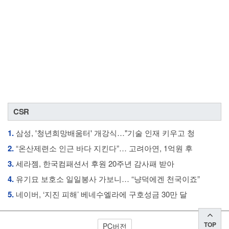
CSR
1.
삼성, '청년희망배움터' 개강식…"기술 인재 키우고 청
2.
“온산제련소 인근 바다 지킨다”… 고려아연, 1억원 후
3.
세라젬, 한국컴패션서 후원 20주년 감사패 받아
4.
유기묘 보호소 일일봉사 가보니… “냥덕에겐 천국이죠”
5.
네이버, ‘지진 피해’ 베네수엘라에 구호성금 30만 달
TOP
PC버전