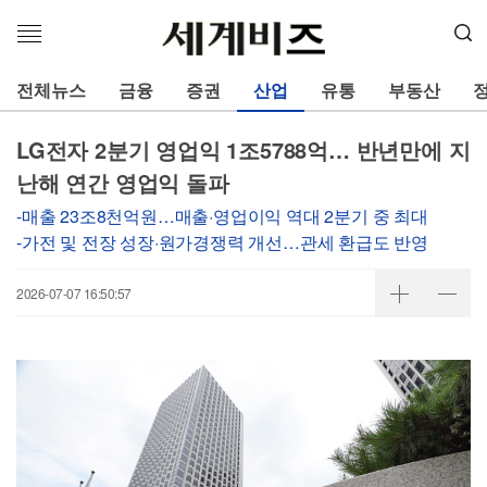
메
뉴
열
전체뉴스
금융
증권
산업
유통
부동산
기
LG전자 2분기 영업익 1조5788억… 반년만에 지
난해 연간 영업익 돌파
-매출 23조8천억원…매출·영업이익 역대 2분기 중 최대
-가전 및 전장 성장·원가경쟁력 개선…관세 환급도 반영
2026-07-07 16:50:57