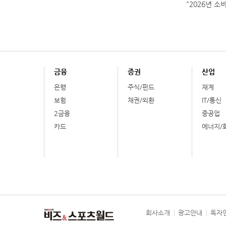
"2026년 소
금융
증권
산업
은행
주식/펀드
재계
보험
채권/외환
IT/통신
2금융
중공업
카드
에너지/
회사소개
광고안내
독자