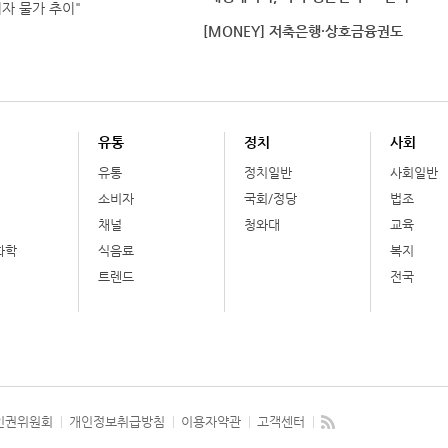
비자 물가 추이"
[MONEY] 저축은행·상호금융권도
유통
정치
사회
유통
정치일반
사회일반
소비자
국회/정당
법조
채널
청와대
교육
화학
식음료
복지
트렌드
전국
인권위원회
개인정보취급방침
이용자약관
고객센터