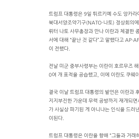
트럼프 대통령은 9일 튀르키예 수도 앙카라
북대서양조약기구(NATO·나토) 정상회의
뤼터 나토 사무총장과 만나 이란과 체결한 
서에 대해 “끝난 것 같다”고 말했다고 AP·AF
이 전했다.
전날 미군 중부사령부는 이란이 호르무즈 해
0여 개 표적을 공습했고, 이에 이란도 쿠웨
결국 이날 트럼프 대통령의 발언은 이란과 
지지부진한 가운데 무력 공방까지 재개되면
가 사실상 파기된 게 아니냐는 인식을 드러낸
이된다.
트럼프 대통령은 이란을 향해 “그들과 거래