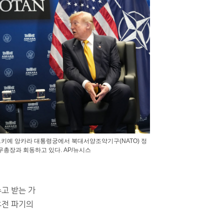
르키예 앙카라 대통령궁에서 북대서양조약기구(NATO) 정
무총장과 회동하고 있다. AP/뉴시스
고 받는 가
휴전 파기의