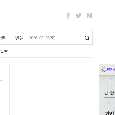
라밸
인물
2026
.
08
.
08
(토)
전국