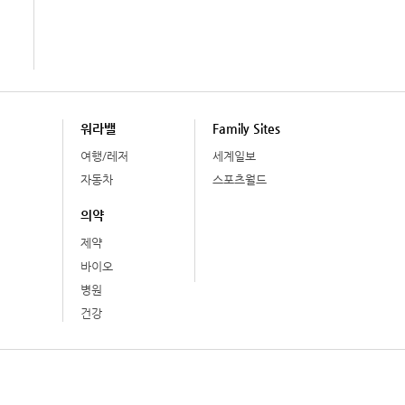
워라밸
Family Sites
여행/레저
세계일보
자동차
스포츠월드
의약
제약
바이오
병원
건강