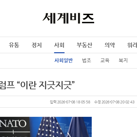
유통
정치
사회
부동산
의약
워
사회일반
법조
교육
복지
럼프 “이란 지긋지긋”
입력 2026-07-08 18:05:58
수정 2026-07-08 20:02:43