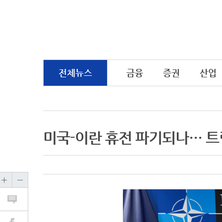
전체뉴스
금융
증권
산업
미국-이란 휴전 파기되나… 트