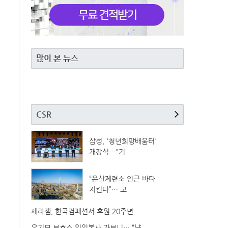
많이 본 뉴스
CSR
삼성, '청년희망배움터'
개강식…"기
“온산제련소 인근 바다
지킨다”… 고
세라젬, 한국컴패션서 후원 20주년
유기묘 보호소 일일봉사 가보니… “냥