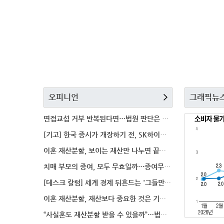
오피니언
그래픽뉴
면접교섭 거부 반복된다면…법원 판단은 달라질까
[기고] 한국 증시가 개장하기 전, SK하이닉스 가격은
이혼 재산분할, 보이는 재산만 나누면 끝일까…숨겨진 자
치매 부모의 증여, 모두 무효일까…증여무효 분쟁에서 법
[데스크 칼럼] 세계 경제 뒤흔드는 '그들만의 언어'
이혼 재산분할, 재산보다 중요한 것은 기여도 입증
“사실혼도 재산분할 받을 수 있을까”…법원이 살펴보는