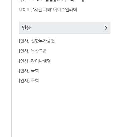
네이버, ‘지진 피해’ 베네수엘라에
인물
[인사] 신한투자증권
[인사] 두산그룹
[인사] 라이나생명
[인사] 국회
[인사] 국회