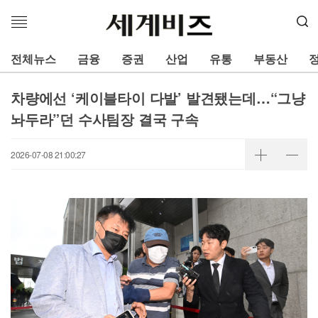
메
뉴
열
전체뉴스
금융
증권
산업
유통
부동산
기
차량에선 ‘케이블타이 다발’ 발견됐는데…“그냥
놔두라”던 수사팀장 결국 구속
2026-07-08 21:00:27