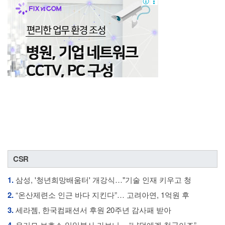
CSR
1.
삼성, '청년희망배움터' 개강식…"기술 인재 키우고 청
2.
“온산제련소 인근 바다 지킨다”… 고려아연, 1억원 후
3.
세라젬, 한국컴패션서 후원 20주년 감사패 받아
유기묘 보호소 일일봉사 가보니… “냥덕에겐 천국이죠”