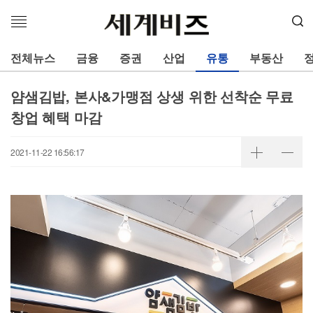
메
뉴
열
전체뉴스
금융
증권
산업
유통
부동산
기
얌샘김밥, 본사&가맹점 상생 위한 선착순 무료
창업 혜택 마감
2021-11-22 16:56:17