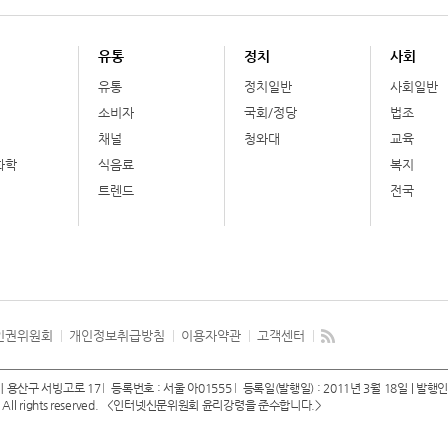
유통
정치
사회
유통
정치일반
사회일반
소비자
국회/정당
법조
채널
청와대
교육
화학
식음료
복지
트렌드
전국
인권위원회
개인정보취급방침
이용자약관
고객센터
 용산구 서빙고로 17
등록번호 : 서울 아01555
등록일(발행일) : 2011년 3월 18일
| 발행인
ll rights reserved.
<인터넷신문위원회 윤리강령을 준수합니다.>