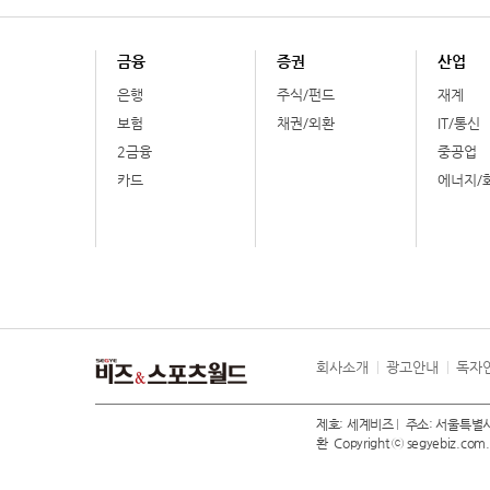
금융
증권
산업
은행
주식/펀드
재계
보험
채권/외환
IT/통신
2금융
중공업
카드
에너지/
회사소개
광고안내
독자
제호: 세계비즈
주소: 서울특별시
환
Copyright ⓒ segyebiz.com. A