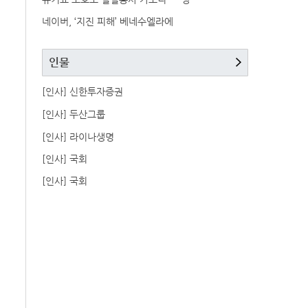
네이버, ‘지진 피해’ 베네수엘라에
인물
[인사] 신한투자증권
[인사] 두산그룹
[인사] 라이나생명
[인사] 국회
[인사] 국회