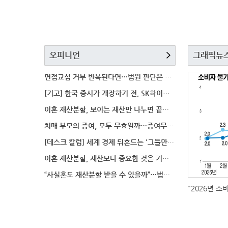
오피니언
그래픽뉴
면접교섭 거부 반복된다면…법원 판단은 달라질까
[기고] 한국 증시가 개장하기 전, SK하이닉스 가격은
이혼 재산분할, 보이는 재산만 나누면 끝일까…숨겨진 자
치매 부모의 증여, 모두 무효일까…증여무효 분쟁에서 법
[데스크 칼럼] 세계 경제 뒤흔드는 '그들만의 언어'
이혼 재산분할, 재산보다 중요한 것은 기여도 입증
“사실혼도 재산분할 받을 수 있을까”…법원이 살펴보는
"2026년 소