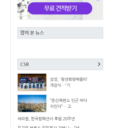
많이 본 뉴스
CSR
삼성, '청년희망배움터'
개강식…"기
“온산제련소 인근 바다
지킨다”… 고
세라젬, 한국컴패션서 후원 20주년
유기묘 보호소 일일봉사 가보니… “냥