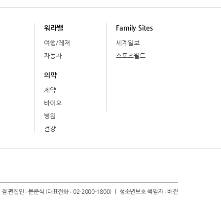
워라밸
Family Sites
여행/레저
세계일보
자동차
스포츠월드
의약
제약
바이오
병원
건강
 겸 편집인 : 문준식 (대표전화 : 02-2000-1800) ㅣ 청소년보호 책임자 : 배진