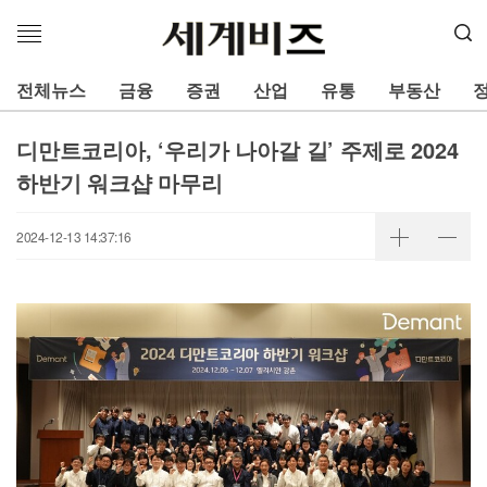
메
뉴
열
전체뉴스
금융
증권
산업
유통
부동산
기
디만트코리아, ‘우리가 나아갈 길’ 주제로 2024
하반기 워크샵 마무리
2024-12-13 14:37:16