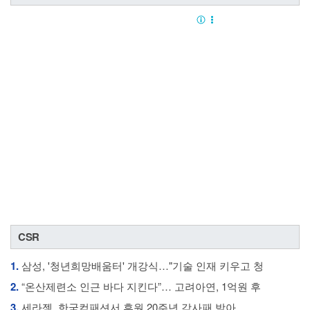
CSR
1.
삼성, '청년희망배움터' 개강식…"기술 인재 키우고 청
2.
“온산제련소 인근 바다 지킨다”… 고려아연, 1억원 후
3.
세라젬, 한국컴패션서 후원 20주년 감사패 받아