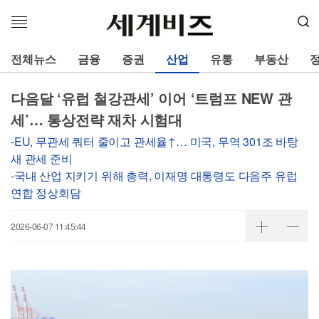
메
뉴
열
전체뉴스
금융
증권
산업
유통
부동산
기
다음달 ‘유럽 철강관세’ 이어 ‘트럼프 NEW 관
세’… 통상전략 재차 시험대
-EU, 무관세 쿼터 줄이고 관세율↑… 미국, 무역 301조 바탕
새 관세 준비
-국내 산업 지키기 위해 총력, 이재명 대통령도 다음주 유럽
연합 정상회담
2026-06-07 11:45:44