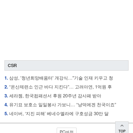
CSR
1.
삼성, '청년희망배움터' 개강식…"기술 인재 키우고 청
2.
“온산제련소 인근 바다 지킨다”… 고려아연, 1억원 후
3.
세라젬, 한국컴패션서 후원 20주년 감사패 받아
4.
유기묘 보호소 일일봉사 가보니… “냥덕에겐 천국이죠”
5.
네이버, ‘지진 피해’ 베네수엘라에 구호성금 30만 달
TOP
PC버전