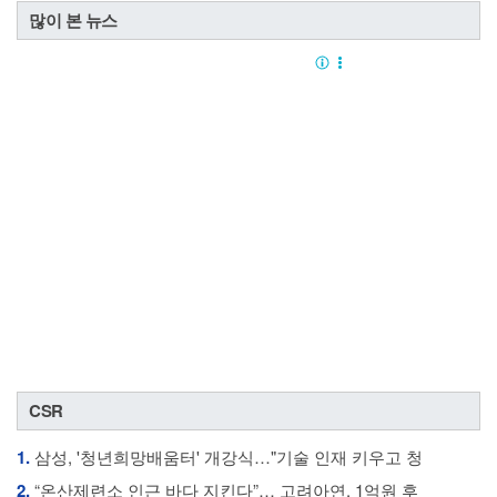
많이 본 뉴스
CSR
1.
삼성, '청년희망배움터' 개강식…"기술 인재 키우고 청
2.
“온산제련소 인근 바다 지킨다”… 고려아연, 1억원 후