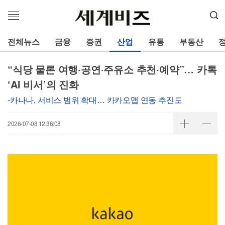
메
뉴
열
전체뉴스
금융
증권
산업
유통
부동산
기
“식당 물론 여행·공연·주유소 추천·예약”… 카톡
‘AI 비서’의 진화
-카나나, 서비스 범위 확대… 카카오맵 연동 추진도
2026-07-08 12:36:08