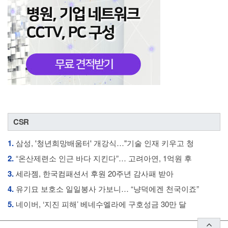
CSR
1.
삼성, '청년희망배움터' 개강식…"기술 인재 키우고 청
2.
“온산제련소 인근 바다 지킨다”… 고려아연, 1억원 후
3.
세라젬, 한국컴패션서 후원 20주년 감사패 받아
4.
유기묘 보호소 일일봉사 가보니… “냥덕에겐 천국이죠”
5.
네이버, ‘지진 피해’ 베네수엘라에 구호성금 30만 달