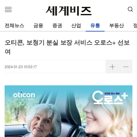
메
뉴
열
전체뉴스
금융
증권
산업
유통
부동산
기
오티콘, 보청기 분실 보장 서비스 오로스+ 선보
여
2024-01-23 10:53:17