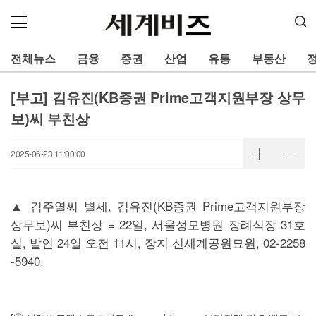
메
뉴
열
전체뉴스
금융
증권
산업
유통
부동산
기
[부고] 김유진(KB증권 Prime고객지원부장 상무
보)씨 부친상
2025-06-23 11:00:00
▲ 김주열씨 별세, 김유진(KB증권 Prime고객지원부장
상무보)씨 부친상 = 22일, 서울성모병원 장례식장 31호
실, 발인 24일 오전 11시, 장지 신세계공원묘원, 02-2258
-5940.