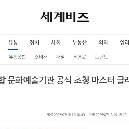
유통
정치
사회
부동산
의약
워
유통종합
소비재
채널
식음료
트렌드
합 문화예술기관 공식 초청 마스터 클
입력 2025-07-18 19:10:43
수정 2025-07-18 19:15:13