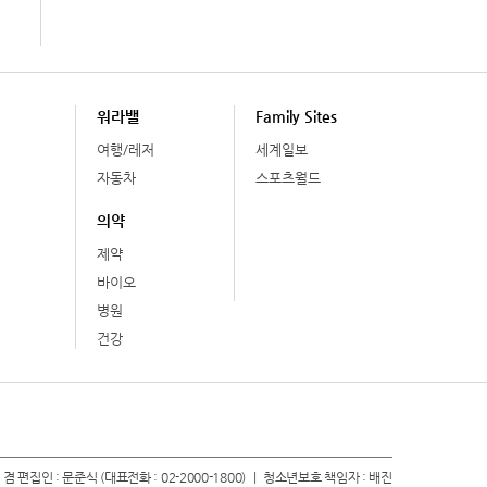
워라밸
Family Sites
여행/레저
세계일보
자동차
스포츠월드
의약
제약
바이오
병원
건강
 겸 편집인 : 문준식 (대표전화 : 02-2000-1800) ㅣ 청소년보호 책임자 : 배진