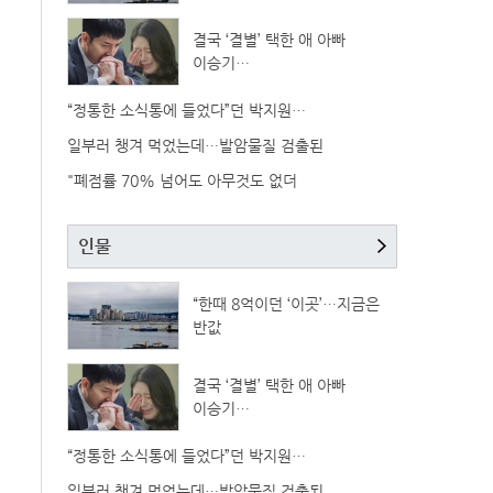
결국 ‘결별’ 택한 애 아빠
이승기…
“정통한 소식통에 들었다”던 박지원…
일부러 챙겨 먹었는데…발암물질 검출된
"폐점률 70% 넘어도 아무것도 없더
인물
“한때 8억이던 ‘이곳’…지금은
반값
결국 ‘결별’ 택한 애 아빠
이승기…
“정통한 소식통에 들었다”던 박지원…
일부러 챙겨 먹었는데…발암물질 검출된