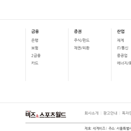
금융
증권
산업
은행
주식/펀드
재계
보험
채권/외환
IT/통신
2금융
중공업
카드
에너지/
회사소개
광고안내
독자
제호: 세계비즈
주소: 서울특별시