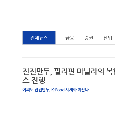
전체뉴스
금융
증권
산업
진진만두, 필리핀 마닐라의 복
스 진행
여의도 진진만두, K-Food 세계화 이끈다