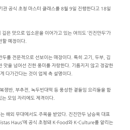
관 공식 초청 마스터 클래스를 8월 9일 진행한다고 18일
 깊은 맛으로 입소문을 이어가고 있는 여의도 ‘진진만두’가
전할 예정이다.
만두를 전문적으로 선보이는 매장이다. 특히 고기, 두부, 김
한 맛을 넘어선 진한 풍미를 자랑한다. 기름지지 않고 정갈한
게 다가간다는 것이 업체 측 설명이다.
복쟁반, 부추전, 녹두빈대떡 등 풍성한 곁들임 요리들을 함
있는 모임 자리에도 제격이다.
에는 해외 무대에서도 주목을 받았다. 진진만두 남승욱 대표
as Haus’에 공식 초청돼 K-Food와 K-Culture를 알리는