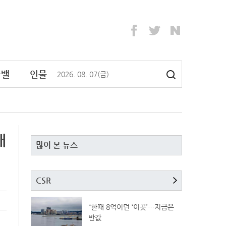
라밸
인물
2026
.
08
.
07
(금)
래
많이 본 뉴스
CSR
“한때 8억이던 ‘이곳’…지금은
반값