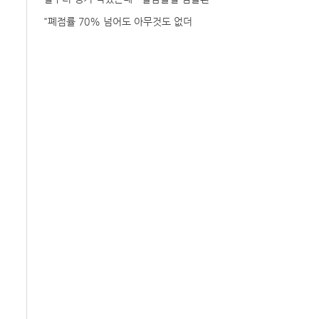
"폐점률 70% 넘어도 아무것도 없더