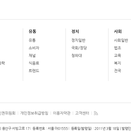
유통
정치
사회
유통
정치일반
사회일반
소비자
국회/정당
법조
채널
청와대
교육
화학
식음료
복지
트렌드
전국
인권위원회
개인정보취급방침
이용자약관
고객센터
 용산구 서빙고로 17
등록번호 : 서울 아01555
등록일(발행일) : 2011년 3월 18일
| 발행인