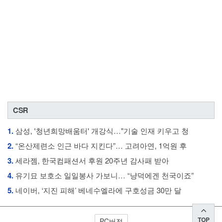
CSR
1.
삼성, '청년희망배움터' 개강식…"기술 인재 키우고 청
2.
“온산제련소 인근 바다 지킨다”… 고려아연, 1억원 후
3.
세라젬, 한국컴패션서 후원 20주년 감사패 받아
4.
유기묘 보호소 일일봉사 가보니… “냥덕에겐 천국이죠”
5.
네이버, ‘지진 피해’ 베네수엘라에 구호성금 30만 달
TOP
PC버전