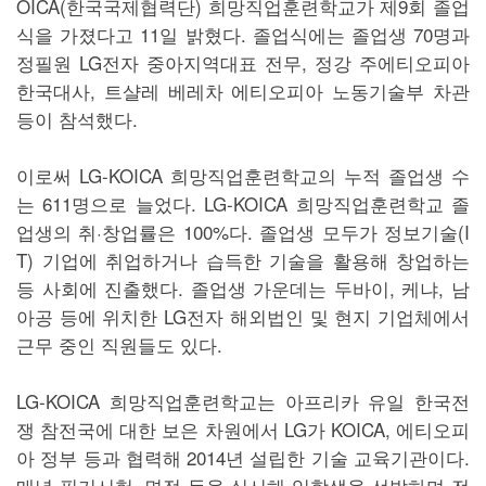
OICA(한국국제협력단) 희망직업훈련학교가 제9회 졸업
식을 가졌다고 11일 밝혔다. 졸업식에는 졸업생 70명과
정필원 LG전자 중아지역대표 전무, 정강 주에티오피아
한국대사, 트샬레 베레차 에티오피아 노동기술부 차관
등이 참석했다.
이로써 LG-KOICA 희망직업훈련학교의 누적 졸업생 수
는 611명으로 늘었다. LG-KOICA 희망직업훈련학교 졸
업생의 취·창업률은 100%다. 졸업생 모두가 정보기술(I
T) 기업에 취업하거나 습득한 기술을 활용해 창업하는
등 사회에 진출했다. 졸업생 가운데는 두바이, 케냐, 남
아공 등에 위치한 LG전자 해외법인 및 현지 기업체에서
근무 중인 직원들도 있다.
LG-KOICA 희망직업훈련학교는 아프리카 유일 한국전
쟁 참전국에 대한 보은 차원에서 LG가 KOICA, 에티오피
아 정부 등과 협력해 2014년 설립한 기술 교육기관이다.
매년 필기시험, 면접 등을 실시해 입학생을 선발하며 전