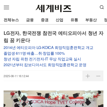
메
뉴
열
전체뉴스
금융
증권
산업
유통
부동산
기
LG전자, 한국전쟁 참전국 에티오피아서 청년 자
립 꿈 키운다
2014년 에티오피아 LG-KOICA 희망직업훈련학교 개교
졸업생 611명 배출…취·창업률 100%
청년 자립 위한 전기전자·IT 무상 직업교육 실시
2021년부터 캄보디아서도 희망직업훈련학교 운영
2025-08-11 16:12:44