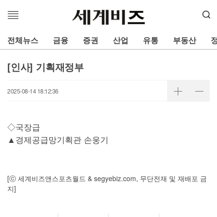
메
뉴
열
전체뉴스
금융
증권
산업
유통
부동산
기
[인사] 기획재정부
2025-08-14 18:12:36
◇국장급
▲경제공급망기획관 손웅기
[ⓒ 세계비즈앤스포츠월드 & segyebiz.com, 무단전재 및 재배포 금
지]