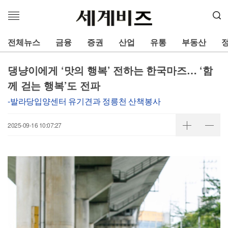
메
뉴
열
전체뉴스
금융
증권
산업
유통
부동산
기
댕냥이에게 ‘맛의 행복’ 전하는 한국마즈… ‘함
께 걷는 행복’도 전파
-발라당입양센터 유기견과 정릉천 산책봉사
2025-09-16 10:07:27