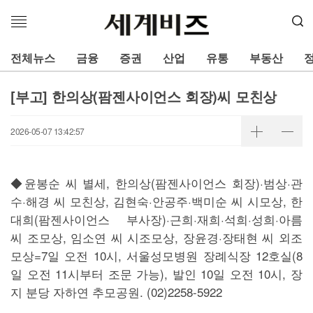
메
뉴
열
전체뉴스
금융
증권
산업
유통
부동산
기
[부고] 한의상(팜젠사이언스 회장)씨 모친상
2026-05-07 13:42:57
◆윤봉순 씨 별세, 한의상(팜젠사이언스 회장)·범상·관
수·해경 씨 모친상, 김현숙·안공주·백미순 씨 시모상, 한
대희(팜젠사이언스 부사장)·근희·재희·석희·성희·아름
씨 조모상, 임소연 씨 시조모상, 장윤경·장태현 씨 외조
모상=7일 오전 10시, 서울성모병원 장례식장 12호실(8
일 오전 11시부터 조문 가능), 발인 10일 오전 10시, 장
지 분당 자하연 추모공원. (02)2258-5922