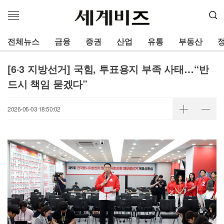
메
뉴
열
전체뉴스
금융
증권
산업
유통
부동산
기
[6·3 지방선거] 국힘, 투표용지 부족 사태…“반
드시 책임 묻겠다”
2026-06-03 18:50:02