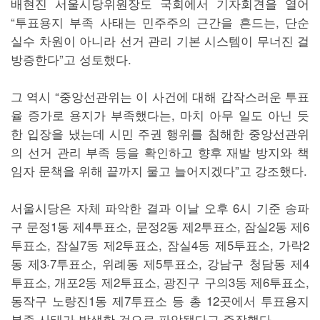
배현진 서울시당위원장도 국회에서 기자회견을 열어
“투표용지 부족 사태는 민주주의 근간을 흔드는, 단순
실수 차원이 아니라 선거 관리 기본 시스템이 무너진 걸
방증한다”고 성토했다.
그 역시 “중앙선관위는 이 사건에 대해 갑작스러운 투표
율 증가로 용지가 부족했다는, 마치 아무 일도 아닌 듯
한 입장을 냈는데 시민 주권 행위를 침해한 중앙선관위
의 선거 관리 부족 등을 확인하고 향후 재발 방지와 책
임자 문책을 위해 끝까지 물고 늘어지겠다”고 강조했다.
서울시당은 자체 파악한 결과 이날 오후 6시 기준 송파
구 문정1동 제4투표소, 문정2동 제2투표소, 잠실2동 제6
투표소, 잠실7동 제2투표소, 잠실4동 제5투표소, 가락2
동 제3·7투표소, 위례동 제5투표소, 강남구 청담동 제4
투표소, 개포2동 제2투표소, 광진구 구의3동 제6투표소,
동작구 노량진1동 제7투표소 등 총 12곳에서 투표용지
부족 사태가 발생한 것으로 파악됐다고 주장했다.