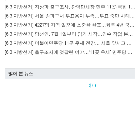
[6·3 지방선거] 지상파 출구조사, 광역단체장 민주 11곳·국힘 1곳 우세
[6·3 지방선거] 서울 송파구서 투표용지 부족…투표 중단 사태 빚어져
[6·3 지방선거] 4227명 지역 일꾼에 소중한 한표…향후 4년 국정 운영 분수령
[6·3 지방선거] 당선인, 7월 1일부터 임기 시작…인수 작업 본격화
[6∙3 지방선거] 더불어민주당 11곳 우세 전망… 서울 앞서고 부산·대구 초접전
[6·3 지방선거] 출구조사에 엇갈린 여야…‘11곳 우세’ 민주당 환호
많이 본 뉴스