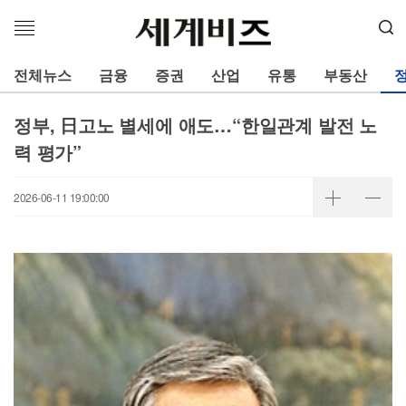
메
뉴
열
전체뉴스
금융
증권
산업
유통
부동산
기
정부, 日고노 별세에 애도…“한일관계 발전 노
력 평가”
2026-06-11 19:00:00