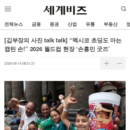
메
뉴
열
전체뉴스
금융
증권
산업
유통
부동산
기
[깁부장의 사진 talk talk] “멕시코 초딩도 아는
캡틴 손!” 2026 월드컵 현장 ‘손흥민 굿즈’
2026-06-14 08:31:21