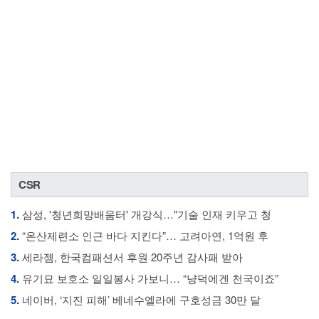
CSR
1.
삼성, '청년희망배움터' 개강식…"기술 인재 키우고 청
2.
“온산제련소 인근 바다 지킨다”… 고려아연, 1억원 후
3.
세라젬, 한국컴패션서 후원 20주년 감사패 받아
4.
유기묘 보호소 일일봉사 가보니… “냥덕에겐 천국이죠”
5.
네이버, ‘지진 피해’ 베네수엘라에 구호성금 30만 달