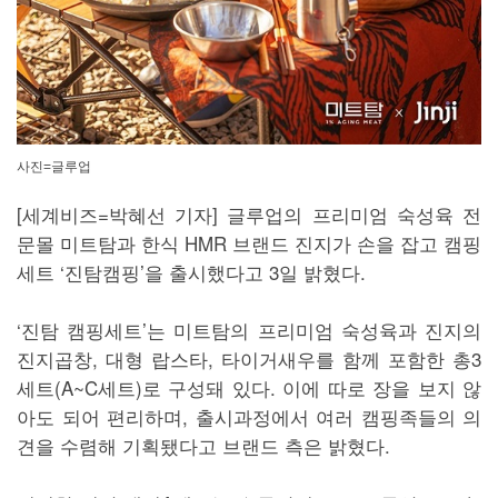
사진=글루업
[세계비즈=박혜선 기자] 글루업의 프리미엄 숙성육 전
문몰 미트탐과 한식 HMR 브랜드 진지가 손을 잡고 캠핑
세트 ‘진탐캠핑’을 출시했다고 3일 밝혔다.
‘진탐 캠핑세트’는 미트탐의 프리미엄 숙성육과 진지의
진지곱창, 대형 랍스타, 타이거새우를 함께 포함한 총3
세트(A~C세트)로 구성돼 있다. 이에 따로 장을 보지 않
아도 되어 편리하며, 출시과정에서 여러 캠핑족들의 의
견을 수렴해 기획됐다고 브랜드 측은 밝혔다.