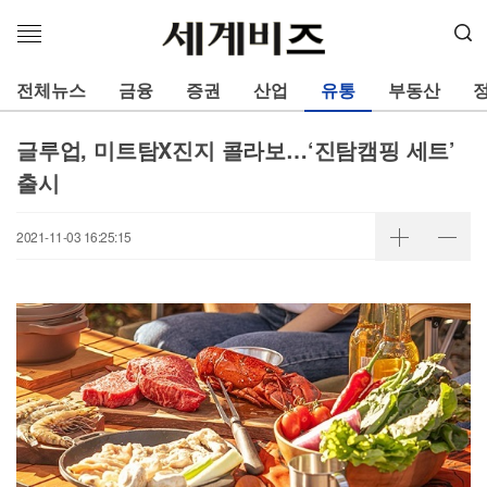
메
뉴
열
전체뉴스
금융
증권
산업
유통
부동산
기
글루업, 미트탐X진지 콜라보…‘진탐캠핑 세트’
출시
2021-11-03 16:25:15