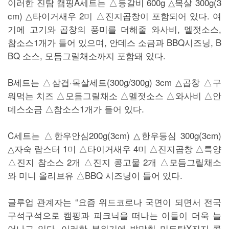
이러한 진탐 캠핑A세트는 △등갈비 600g △목살 300g(3
cm) △타이거새우 2미 △진지곱창이 포함되어 있다. 여
기에 고기와 곱창의 풍미를 더해줄 와사비, 멜젓소스,
참소스1개가 들어 있으며, 안데스 소금과 BBQ시즈닝, B
BQ 소스, 모듬그릴채소까지 포함돼 있다.
B세트는 △삼겹·목살세트(300g/300g) 3cm △곱창 △구
워먹는 치즈 △모듬그릴채소 △멜젓소스 △와사비 △안
데스소금 △참소스1개가 들어 있다.
C세트는 △한우안심200g(3cm) △한우등심 300g(3cm)
△자숙 랍스터 1미 △타이거새우 4미 △진지곱창 △특양
△진지 참소스 2개 △진지 콩고물 2개 △모듬그릴채소
와 미니 올리브유 △BBQ 시즈닝이 들어 있다.
글루업 관계자는 “요즘 위드코로나 국면이 되면서 전국
구석구석으로 캠핑과 피크닉을 떠나는 이들이 더욱 늘
어나고 있다. 이러한 분위기에 발맞춰 미트탐X진지 콜