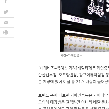
사진=카페인중독
[세계비즈=박혜선 기자]배달카페 카페인중독
안산선부점, 오포양벌점, 광교에듀하임점 등 
픈 예정에 있어 이달 총 21개 매장이 늘어났
브랜드 측에 따르면 카페인중독은 커피배달
도입해 매장방문 고객뿐만 아니라 배달 문화
는 고객들에게도 자체 메뉴들을 쉽게 즐길 수