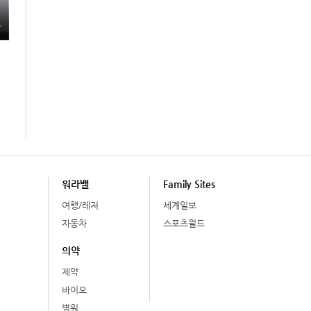
총
워라밸
Family Sites
여행/레저
세계일보
자동차
스포츠월드
의약
제약
바이오
병원