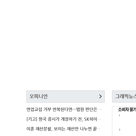
오피니언
그래픽뉴
면접교섭 거부 반복된다면…법원 판단은 달라질까
[기고] 한국 증시가 개장하기 전, SK하이닉스 가격은
이혼 재산분할, 보이는 재산만 나누면 끝일까…숨겨진 자