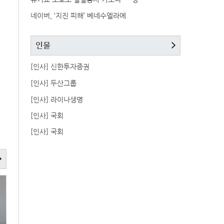
네이버, ‘지진 피해’ 베네수엘라에
인물
[인사] 신한투자증권
[인사] 두산그룹
[인사] 라이나생명
[인사] 국회
[인사] 국회