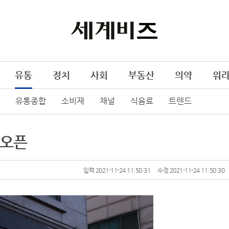
유통
정치
사회
부동산
의약
워
유통종합
소비재
채널
식음료
트렌드
 오픈
입력 2021-11-24 11:50:31
수정 2021-11-24 11:50:30