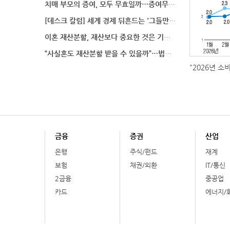
치매 부모의 증여, 모두 무효일까…증여무효 분쟁에서 법
[데스크 칼럼] 세계 경제 뒤흔드는 '그들만의 언어'
이혼 재산분할, 재산보다 중요한 것은 기여도 입증
“사실혼도 재산분할 받을 수 있을까”…법원이 살펴보는
"2026년 소
금융
증권
산업
은행
주식/펀드
재계
보험
채권/외환
IT/통신
2금융
중공업
카드
에너지/