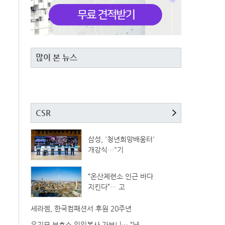
많이 본 뉴스
CSR
삼성, '청년희망배움터'
개강식…"기
“온산제련소 인근 바다
지킨다”… 고
세라젬, 한국컴패션서 후원 20주년
유기묘 보호소 일일봉사 가보니… “냥