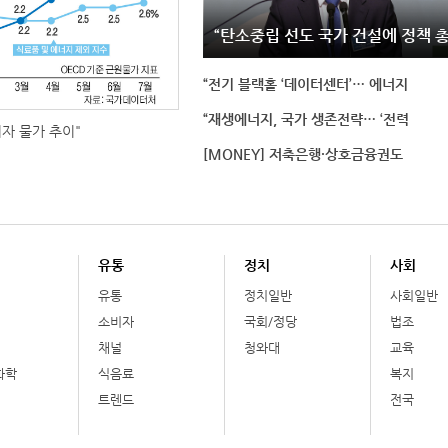
“탄소중립 선도 국가 건설에 정책 
“전기 블랙홀 ‘데이터센터’… 에너지
“재생에너지, 국가 생존전략… ‘전력
비자 물가 추이"
[MONEY] 저축은행·상호금융권도
유통
정치
사회
유통
정치일반
사회일반
소비자
국회/정당
법조
채널
청와대
교육
화학
식음료
복지
트렌드
전국