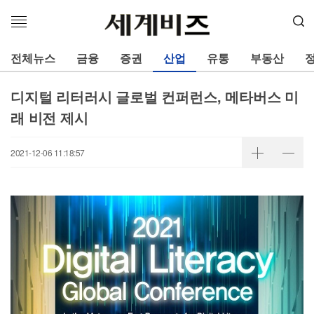
메
뉴
열
전체뉴스
금융
증권
산업
유통
부동산
기
디지털 리터러시 글로벌 컨퍼런스, 메타버스 미
래 비전 제시
2021-12-06 11:18:57