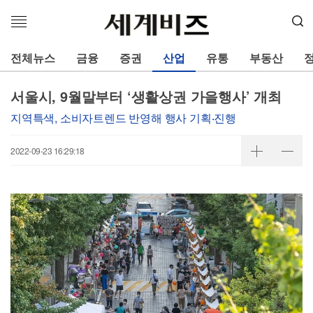
메
뉴
열
전체뉴스
금융
증권
산업
유통
부동산
기
서울시, 9월말부터 ‘생활상권 가을행사’ 개최
지역특색, 소비자트렌드 반영해 행사 기획‧진행
2022-09-23 16:29:18