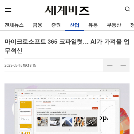
메
뉴
열
전체뉴스
금융
증권
산업
유통
부동산
기
마이크로소프트 365 코파일럿… AI가 가져올 업
무혁신
2023-05-15 09:18:15