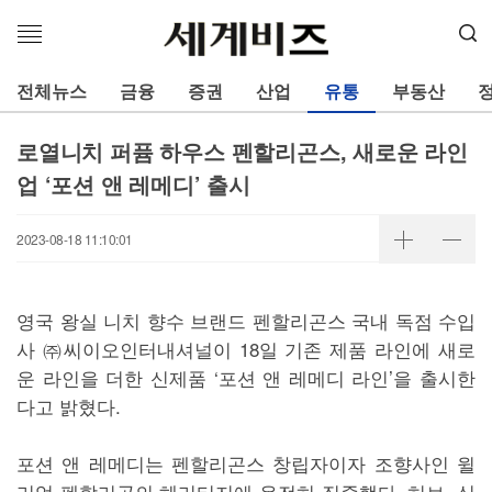
메
뉴
열
전체뉴스
금융
증권
산업
유통
부동산
기
로열니치 퍼퓸 하우스 펜할리곤스, 새로운 라인
업 ‘포션 앤 레메디’ 출시
2023-08-18 11:10:01
영국 왕실 니치 향수 브랜드 펜할리곤스 국내 독점 수입
사 ㈜씨이오인터내셔널이 18일 기존 제품 라인에 새로
운 라인을 더한 신제품 ‘포션 앤 레메디 라인’을 출시한
다고 밝혔다.
포션 앤 레메디는 펜할리곤스 창립자이자 조향사인 윌
리엄 펜할리곤의 헤리티지에 온전히 집중했다. 허브, 식